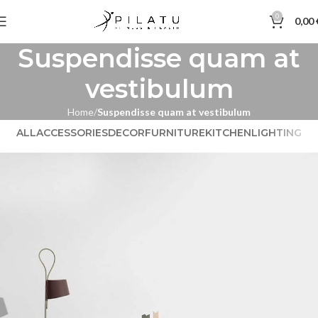
0
0,00
Suspendisse quam at
vestibulum
Home
Suspendisse quam at vestibulum
ALL
ACCESSORIES
DECOR
FURNITURE
KITCHEN
LIGHTING